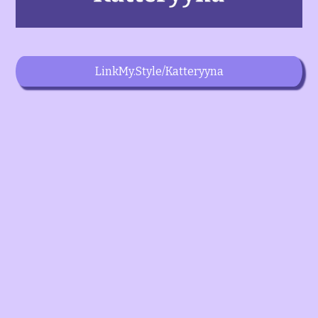
LinkMy.Style/Katteryyna